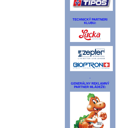
TECHNICKÝ PARTNERI
KLUBU:
GENERÁLNY REKLAMNÝ
PARTNER MLÁDEŽE: