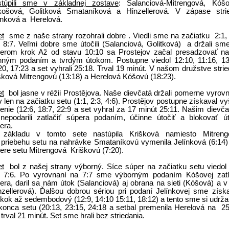
túpili sme v základnej zostave
: Salanciová-Mitrengová, Kóš
ošová, Golitková Smataníková a Hinzellerová. V zápase strie
ínková a
Herelová.
et
sme z naše strany rozohrali dobre . Viedli sme na začiatku
2:1,
, 8:7. Veľmi dobre sme útočili (Salanciová, Golitková)
a držali sm
erom krok Až od stavu 10:10 sa Prostejov začal presadzovať n
nným podaním a tvrdým útokom. Postupne viedol 12:10, 11:16, 13
20, 17:23 a set vyhrali 25:18. Trval 19 minút. V našom družstve strie
šková Mitrengovú (13:18) a Herelová Kóšovú (18:23).
et
bol jasne v réžii Prostějova. Naše dievčatá držali pomerne vyrov
v len na začiatku setu (1:1, 2:3, 4:6). Prostějov postupne získaval vy
enie (12:6, 18:7, 22:9 a set vyhral za 17 minút 25:11. Našim dievč
nepodarili zatlačiť súpera podaním, účinne útočiť a blokovať ú
era.
základu v tomto sete nastúpila Krišková namiesto Mitreng
 priebehu setu na nahrávke Smataníkovú vymenila Jelínková (6:14)
ere setu Mitrengová
Kriškovú (7:20).
et
bol z našej strany výborný. Síce súper na začiatku setu viedol 
, 7:6. Po vyrovnaní na 7:7 sme výborným podaním Kóšovej zatla
era, daril sa nám útok (Salanciová) aj obrana na sieti (Kóšová) a v 
nzellerová). Ďalšou dobrou sériou pri podaní Jelínkovej sme získa
kok až sedembodový (12:9, 14:10 15:11, 18:12) a tento sme si udržal
konca setu (20:13, 23:15, 24:18 a setbal premenila Herelová na
25
 trval 21 minút. Set sme hrali bez striedania.