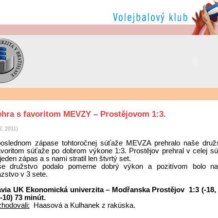
ehra s favoritom MEVZY – Prostějovom 1:3.
2. 2011)
oslednom zápase tohtoročnej súťaže MEVZA prehralo naše druž
avoritom súťaže po dobrom výkone 1:3. Prostějov prehral v celej sú
jeden zápas a s nami stratil len štvrtý set.
e družstvo podalo pomerne dobrý výkon a pozitívom bolo n
azstvo v 3 sete.
ávia UK Ekonomická univerzita – Modřanska Prostějov
1:3 (-18,
 -10) 73 minút.
hodovali:
Haasová a Kulhanek z rakúska.