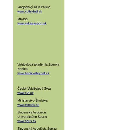
Volejbalový Klub Polície
www.volleyball.sk
Mikasa
www.mikasasport.sk
Volejbalová akadémia Zdenka
Haníka
www.hanikvolleyball.cz
Český Volejbalový Svaz
www.cvf.cz
Ministerstvo Školstva
www.minedu.sk
Slovenská Asociácia
Univerzitného Športu
www.saus.sk
Slovenská Asociácia Športu