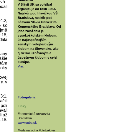
ová–
V Slávii UK sa volejbal
dali
organizuje od roku 1953.
Najskôr pod hlavičkou VŠ
Bratislava, neskôr pod
 4:2,
názvom Slávia Univerzita
e so
Komenského Bratislava. Od
ajmä
jeho založenia je
:18,
vysokoškolským klubom.
dala
Je najúspešnejším
ženským volejbalovým
klubom na Slovensku, ako
aj veľmi uznávaným a
naný
úspešným klubom v celej
ššie
Európe.
atám
Viac
toky
ovej
 a v
3:1,
Fotogaléria
čili
poli
Linky
vali
Ekonomická univerzita
i až
Bratislava
:18.
www.euba.sk
Medzinárodná Volejbalová