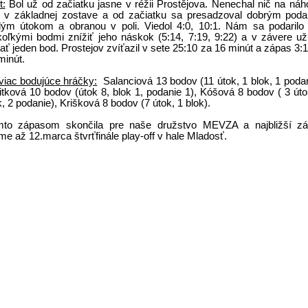
t:
Bol už od začiatku jasne v réžii Prostějova. Nenechal nič na náh
l v základnej zostave a od začiatku sa presadzoval dobrým pod
dým útokom a obranou v poli. Viedol 4:0, 10:1. Nám sa podarilo 
koľkými bodmi znížiť jeho náskok (5:14, 7:19, 9:22) a v závere už
dať jeden bod. Prostejov zvíťazil v sete 25:10 za 16 minút a zápas 3:1
minút.
viac bodujúce hráčky:
Salanciová 13 bodov (11 útok, 1 blok, 1 podan
itková 10 bodov (útok 8, blok 1, podanie 1), Kóšová 8 bodov ( 3 úto
k, 2 podanie), Krišková 8 bodov (7 útok, 1 blok).
to zápasom skončila pre naše družstvo MEVZA a najbližší z
me až 12.marca štvrťfinále play-off v hale Mladosť.