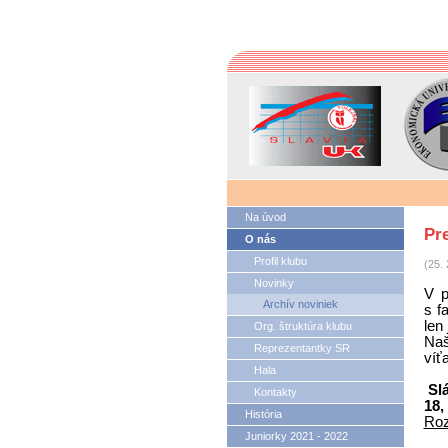
Na úvod
Pr
O nás
Profil klubu
(25. 
Novinky
V p
Archív noviniek
s f
len 
Org. štruktúra klubu
Naš
Reprezentantky SR
víť
Hala
Sl
Kontakty
18,
História
Roz
Juniorky 2021 - 2022