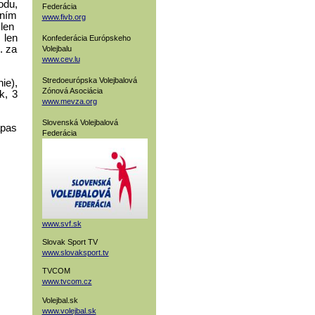
odu,
Federácia
aním
www.fivb.org
len
 len
Konfederácia Európskeho
. za
Volejbalu
www.cev.lu
Stredoeurópska Volejbalová
ie),
Zónová Asociácia
k, 3
www.mevza.org
Slovenská Volejbalová
ápas
Federácia
www.svf.sk
Slovak Sport TV
www.slovaksport.tv
TVCOM
www.tvcom.cz
Volejbal.sk
www.volejbal.sk