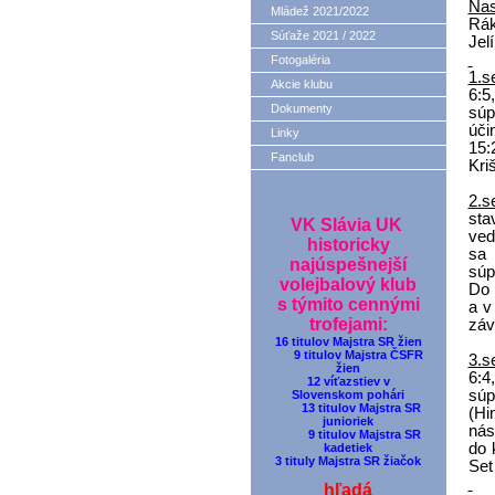
Nas
Mládež 2021/2022
Rák
Súťaže 2021 / 2022
Jel
Fotogaléria
1.s
Akcie klubu
6:5
Dokumenty
súp
úči
Linky
15:
Fanclub
Kri
2.s
sta
VK Slávia UK
ved
historicky
sa 
najúspešnejší
súp
volejbalový klub
Do 
s týmito cennými
a v
trofejami:
záv
16 titulov Majstra SR žien
9 titulov Majstra ČSFR
3.s
žien
6:4
12 víťazstiev v
súp
Slovenskom pohári
13 titulov Majstra SR
(Hi
junioriek
nás
9 titulov Majstra SR
do 
kadetiek
3 tituly Majstra SR žiačok
Set
hľadá