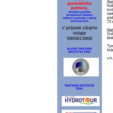
4se
generálneho
hra
partnera,
tvr
ktorému ponúka
nie
komplexnú reklamu
pri
vrátane uvedenia v názve
družstva žien
73 
V prípade záujmu
Naj
volajte
Gol
blo
0905613908
Tým
HLAVNÝ PARTNER
hrá
DRUŽSTVA ŽIEN:
v.h.
PARTNERI DRUŽSTVA
ŽIEN: