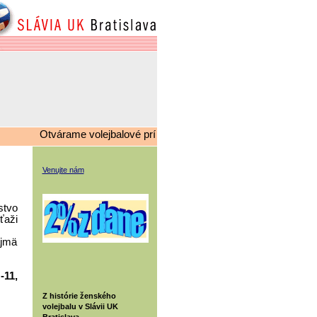
Otvárame volejbalové prípravky, v prípade záujmu kontaktujte 
Venujte nám
stvo
ťaži
ajmä
 -11,
Z histórie ženského
volejbalu v Slávii UK
Bratislava