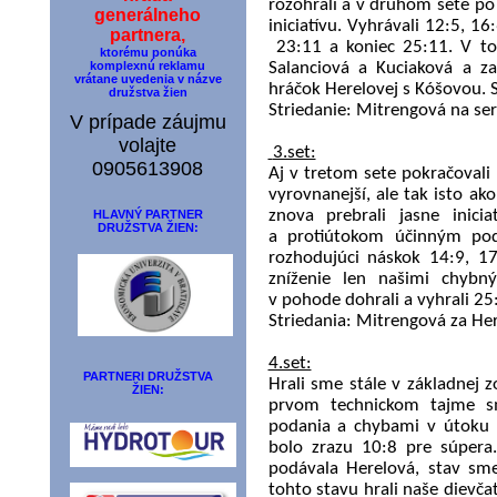
rozohrali a v druhom sete po 
generálneho
iniciatívu. Vyhrávali 12:5, 16
partnera,
23:11 a koniec 25:11. V to
ktorému ponúka
komplexnú reklamu
Salanciová a Kuciaková a za
vrátane uvedenia v názve
hráčok Herelovej s Kóšovou. S
družstva žien
Striedanie: Mitrengová na ser
V prípade záujmu
volajte
3.set:
0905613908
Aj v tretom sete pokračovali 
vyrovnanejší, ale tak isto a
HLAVNÝ PARTNER
znova prebrali jasne inic
DRUŽSTVA ŽIEN:
a protiútokom účinným poda
rozhodujúci náskok 14:9, 17
zníženie len našimi chybn
v pohode dohrali a vyhrali 25
Striedania: Mitrengová za Her
4.set:
PARTNERI DRUŽSTVA
Hrali sme stále v základnej z
ŽIEN:
prvom technickom tajme s
podania a chybami v útoku 
bolo zrazu 10:8 pre súpera
podávala Herelová, stav sme
tohto stavu hrali naše dievča