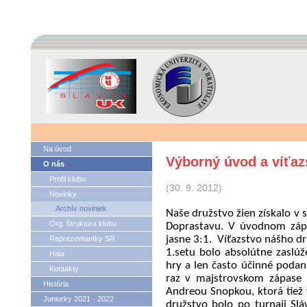
Na úvod
Výborný úvod a víťaz
O nás
Profil klubu
(30. 9. 2012)
Novinky
Archív noviniek
Naše družstvo žien získalo v 
Org. štruktúra klubu
Doprastavu. V úvodnom zápa
Reprezentantky SR
jasne 3:1.
Víťazstvo nášho d
1.setu bolo absolútne zaslúž
Hala
hry a len často účinné poda
Kontakty
raz v majstrovskom zápase 
História
Andreou Snopkou, ktorá tiež 
Juniorky 2021 - 2022
družstvo bolo po turnaji Sl