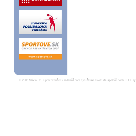
© 2005 Slávia UK.
SpracovanĂ© v redakÄŤnom systĂ©me SwiftSite spoloÄŤnosti ELET sy