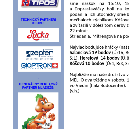
sme náskok na 15:10, 
a Doprastaváčky boli na k
podaní a ich útočníčky sme 
TECHNICKÝ PARTNERI
mečbaloch rýchlikom Kóšovej
KLUBU:
a zvíťazili v dôležitom derby
22 minút.
Striedania: Mitrengová na po
Najviac bodujúce hráčky (naša 
Salanciová 19 bodov
(Ú:16, B:
S:1),
Herelová
14 bodov
(Ú:8
Kóšová 10 bodov
(Ú:4, B:3, S
Najbližšie má naše družstvo 
MEL. O dva týždne v sobotu 1
GENERÁLNY REKLAMNÝ
vo Viedni (hala Budocenter).
PARTNER MLÁDEŽE:
(v.h.)