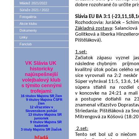
Mládež 2021/2022
dobre rozohrané čo určite pri
Súťaže 2021 / 2022
Slávia EU BA 3:1 (-23,11,18,1
Fotogaléria
Rozhodcovia: Juráček – Schimp
Akcie klubu
Základná zostava
: Salanciová
Dokumenty
Golitková a liberka Hinzeller
Linky
Pištěláková).
Fanclub
1.set:
Začiatok zápasu vyznel j
VK Slávia UK
následne chybným
príjmo
historicky
kvalitný útok počas celého se
najúspešnejší
síce vyrovnali na 2:2 neskôr
volejbalový klub
Súper vyhrával 11:5, 13:6, 1
s týmito cennými
súpera stiahli na rozdiel
trofejami:
v koncovke na 24:21 a mali 
16 titulov Majstra SR žien
a postupne dotiahli na 23
9 titulov Majstra ČSFR
žien
znamenal víťazstvo Doprastav
12 víťazstiev v
Striedania: Pištěláková za Sn
Slovenskom pohári
13 titulov Majstra SR
Mitrengová za Kóšovú (18:20
junioriek
9 titulov Majstra SR
kadetiek
2.set:
3 tituly Majstra SR žiačok
Tento set bol už o niečom
hľadá