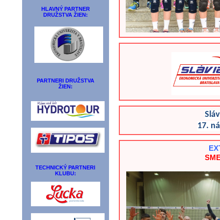
HLAVNÝ PARTNER
DRUŽSTVA ŽIEN:
PARTNERI DRUŽSTVA
ŽIEN:
Sláv
17. n
EX
SME 
TECHNICKÝ PARTNERI
KLUBU: