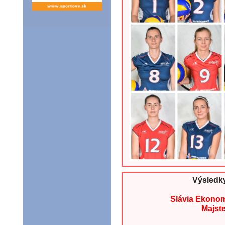
Výsledk
Slávia Ekonomi
Majst