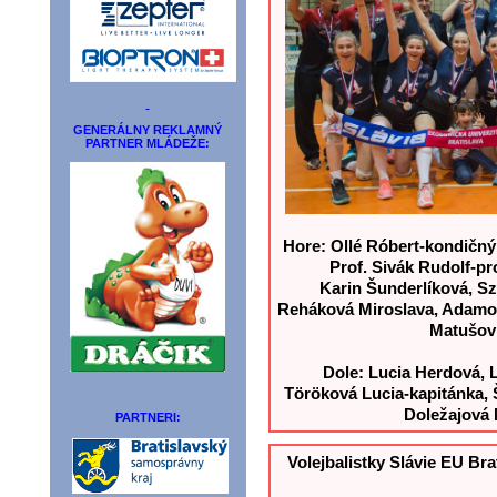
GENERÁLNY REKLAMNÝ
PARTNER MLÁDEŽE:
Hore: Ollé Róbert-kondičný 
Prof. Sivák Rudolf-p
Karin Šunderlíková,
Sz
Reháková Miroslava, Adamo
Matušov 
Dole: Lucia Herdová, L
Töröková Lucia-kapitánka,
Doležajová
PARTNERI:
Volejbalistky Slávie EU Bra