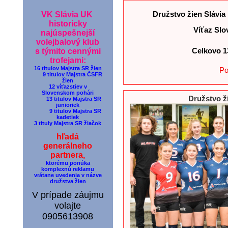
Družstvo žien Slávia
VK Slávia UK
historicky
Víťaz Sl
najúspešnejší
volejbalový klub
Celkovo
1
s týmito cennými
trofejami:
16 titulov Majstra SR žien
Po
9 titulov Majstra ČSFR
žien
12 víťazstiev v
Slovenskom pohári
Družstvo ž
13 titulov Majstra SR
junioriek
9 titulov Majstra SR
kadetiek
3 tituly Majstra SR žiačok
hľadá
generálneho
partnera,
ktorému ponúka
komplexnú reklamu
vrátane uvedenia v názve
družstva žien
V prípade záujmu
volajte
0905613908