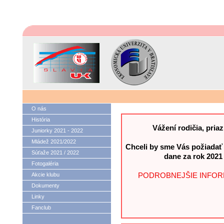
O nás
História
Vážení rodičia, pria
Juniorky 2021 - 2022
Mládež 2021/2022
Chceli by sme Vás požiadať 
Súťaže 2021 / 2022
dane za rok 202
Fotogaléria
PODROBNEJŠIE INFORM
Akcie klubu
Dokumenty
Linky
Fanclub