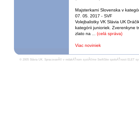
Majsterkami Slovenska v kategóri
07. 05. 2017 - SVF
Volejbalistky VK Slávia UK Dráčik 
kategórii junioriek. Zverenkyne 
zlato na ...
(celá správa)
Viac noviniek
© 2005 Slávia UK.
SpracovanĂ© v redakÄŤnom systĂ©me SwiftSite spoloÄŤnosti ELET sy