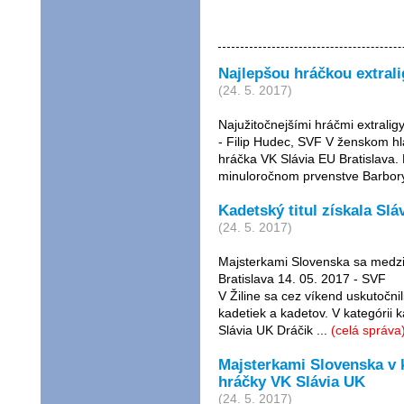
Najlepšou hráčkou extrali
(24. 5. 2017)
Najužitočnejšími hráčmi extralig
- Filip Hudec, SVF V ženskom hla
hráčka VK Slávia EU Bratislava.
minuloročnom prvenstve Barbory
Kadetský titul získala Slá
(24. 5. 2017)
Majsterkami Slovenska sa medzi 
Bratislava 14. 05. 2017 - SVF
V Žiline sa cez víkend uskutočnil
kadetiek a kadetov. V kategórii ka
Slávia UK Dráčik ...
(celá správa
Majsterkami Slovenska v ka
hráčky VK Slávia UK
(24. 5. 2017)