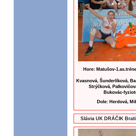
Hore: Matušov-1.as.tréne
Kvasnová, Šunderlíková, Ba
Strýčková, Palkovičov
Bukovác-fyziote
Dole: Herdová, Mi
Slávia UK DRÁČIK Bratis