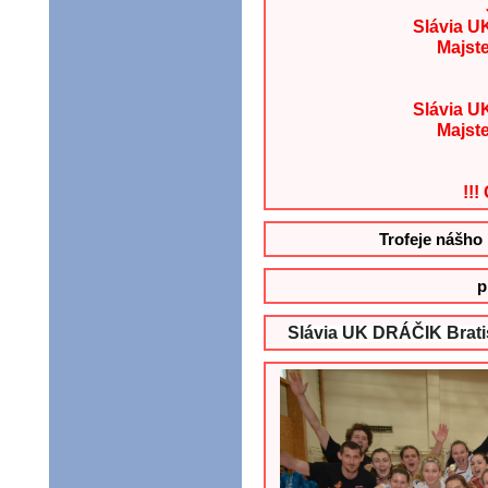
Slávia U
Majst
Slávia U
Majst
!!!
Trofeje nášho 
p
Slávia UK DRÁČIK Bratis