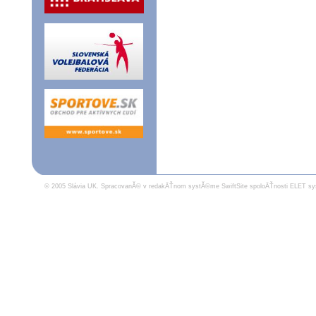
© 2005 Slávia UK.
SpracovanĂ© v redakÄŤnom systĂ©me SwiftSite spoloÄŤnosti ELET sy