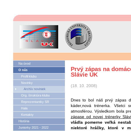
Na úvod
Prvý zápas na domáce
O nás
Slávie UK
Profil klubu
Novinky
(18. 10. 2008)
Archív noviniek
Org. štruktúra klubu
Dnes to bol náš prvý zápas d
Reprezentantky SR
káder,nová trénerka. Všetci
Hala
atmosférou. Výsledkom bola pre
Kontakty
zápase od novej trénerky Sláv
História
vládla pomerne veľká nestab
niektoré hráčky, ktoré v m
Juniorky 2021 - 2022