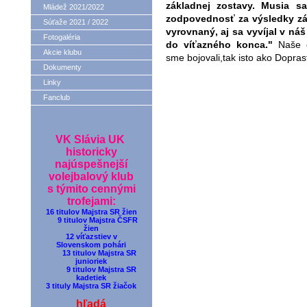
základnej zostavy. Musia s
Mládež 2021/2022
zodpovednosť za výsledky zá
Súťaže 2021 / 2022
vyrovnaný, aj sa vyvíjal v ná
Fotogaléria
do víťazného konca."
Naše c
Akcie klubu
sme bojovali,tak isto ako Dopra
Dokumenty
Linky
Fanclub
VK Slávia UK
historicky
najúspešnejší
volejbalový klub
s týmito cennými
trofejami:
16 titulov Majstra SR žien
9 titulov Majstra ČSFR
žien
12 víťazstiev v
Slovenskom pohári
13 titulov Majstra SR
junioriek
9 titulov Majstra SR
kadetiek
3 tituly Majstra SR žiačok
hľadá