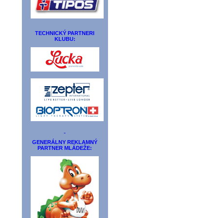
TECHNICKÝ PARTNERI
KLUBU:
GENERÁLNY REKLAMNÝ
PARTNER MLÁDEŽE: