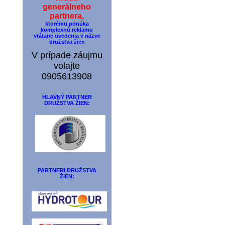
generálneho
partnera,
ktorému ponúka
komplexnú reklamu
vrátane uvedenia v názve
družstva žien
V prípade záujmu
volajte
0905613908
HLAVNÝ PARTNER
DRUŽSTVA ŽIEN:
PARTNERI DRUŽSTVA
ŽIEN: