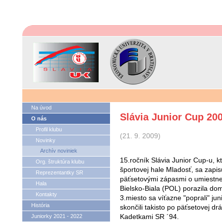
Na úvod
Slávia Junior Cup 20
O nás
Profil klubu
(21. 9. 2009)
Novinky
Archív noviniek
15.ročník Slávia Junior Cup-u, k
Org. štruktúra klubu
športovej hale Mladosť, sa zapisu
Reprezentantky SR
päťsetovými zápasmi o umiestne
Hala
Bielsko-Biala (POL) porazila dom
Kontakty
3.miesto sa víťazne "poprali" ju
História
skončili takisto po päťsetovej d
Kadetkami SR ´94.
Juniorky 2021 - 2022