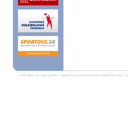
© 2005 Slávia UK.
SpracovanĂ© v redakÄŤnom systĂ©me SwiftSite spoloÄŤnosti ELET sy