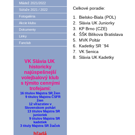
Mládež 2021/2022
Celkové poradie:
Súťaže 2021 / 2022
Fotogaléria
1. Bielsko-Biala (POL)
2. Slávia UK Juniorky
Akcie klubu
3. KP Brno (CZE)
Dokumenty
4. ŠŠK Bilíkova Bratislava
Linky
5. MVK Poltár
Fanclub
6. Kadetky SR ´94
7. VK Senica
8. Slávia UK Kadetky
VK Slávia UK
historicky
najúspešnejší
volejbalový klub
s týmito cennými
trofejami:
16 titulov Majstra SR žien
9 titulov Majstra ČSFR
žien
12 víťazstiev v
Slovenskom pohári
13 titulov Majstra SR
junioriek
9 titulov Majstra SR
kadetiek
3 tituly Majstra SR žiačok
hľadá