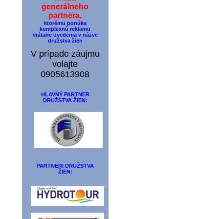
generálneho
partnera,
ktorému ponúka
komplexnú reklamu
vrátane uvedenia v názve
družstva žien
V prípade záujmu
volajte
0905613908
HLAVNÝ PARTNER
DRUŽSTVA ŽIEN:
PARTNERI DRUŽSTVA
ŽIEN: