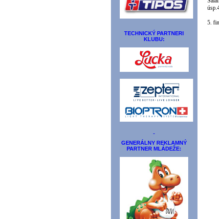
Sala
úsp.4
5. fi
TECHNICKÝ PARTNERI
KLUBU:
GENERÁLNY REKLAMNÝ
PARTNER MLÁDEŽE: