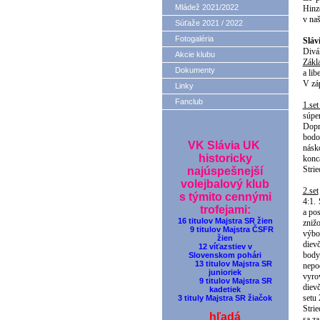
Mládež 2021/2022
Hinze
v naš
Súťaže 2021 / 2022
Fotogaléria
Sláv
Divá
Akcie klubu
Zákl
Dokumenty
a lib
V záp
Linky
Fanclub
1.se
súpe
Dopr
bodo
VK Slávia UK
násk
historicky
konca
Stri
najúspešnejší
volejbalový klub
2.set
s týmito cennými
4:1.
trofejami:
a po
16 titulov Majstra SR žien
zniž
9 titulov Majstra ČSFR
výbo
žien
diev
12 víťazstiev v
body
Slovenskom pohári
13 titulov Majstra SR
nepo
junioriek
vyro
9 titulov Majstra SR
dievč
kadetiek
setu 
3 tituly Majstra SR žiačok
Strie
hľadá
sa za