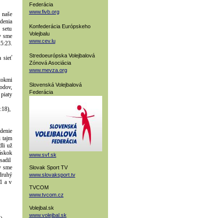
Federácia
www.fivb.org
 naše
denia
Konfederácia Európskeho
 setu
Volejbalu
y sme
www.cev.lu
25:23.
Stredoeurópska Volejbalová
a sieť
Zónová Asociácia
www.mevza.org
tokmi
Slovenská Volejbalová
bodov,
Federácia
piaty
:18),
denie
 tajm
li už
áskok
www.svf.sk
sadil
y sme
Slovak Sport TV
druhý
www.slovaksport.tv
1 a v
TVCOM
www.tvcom.cz
Volejbal.sk
www.volejbal.sk