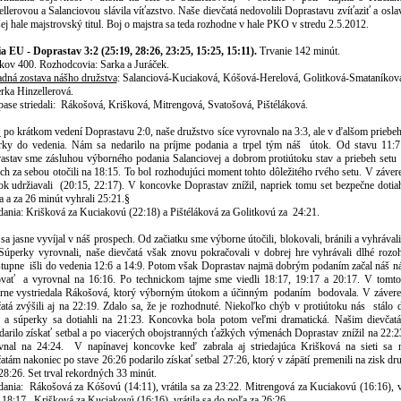
llerovou a Salanciovou slávila víťazstvo. Naše dievčatá nedovolili Doprastavu zvíťaziť a osl
ej hale majstrovský titul. Boj o majstra sa teda rozhodne v hale PKO v stredu 2.5.2012.
ia EU - Doprastav 3:2 (25:19, 28:26, 23:25, 15:25, 15:11).
Trvanie 142 minút.
kov 400. Rozhodcovia: Sarka a Juráček.
adná zostava nášho družstva
: Salanciová-Kuciaková, Kóšová-Herelová, Golitková-Smataníkov
erka Hinzellerová.
ase striedali:
Rákošová, Krišková, Mitrengová, Svatošová, Pištéláková.
t
po krátkom vedení Doprastavu 2:0, naše družstvo síce vyrovnalo na 3:3, ale v ďalšom priebeh
rky do vedenia. Nám sa nedarilo na príjme podania a trpel tým náš
útok. Od stavu 11:7
astav sme zásluhou výborného podania Salanciovej a dobrom protiútoku stav a priebeh setu
ch za sebou otočili na 18:15. To bol rozhodujúci moment tohto dôležitého rvého setu. V záver
ok udržiavali
(20:15, 22:17). V koncovke Doprastav znížil, napriek tomu set bezpečne dotiah
 a za 26 minút vyhrali 25:21.§
edania: Krišková za Kuciakovú (22:18) a Pištéláková za Golitkovú za
24:21.
sa jasne vyvíjal v náš prospech. Od začiatku sme výborne útočili, blokovali, bránili a vyhrával
 Súperky vyrovnali, naše dievčatá však znovu pokračovali v dobrej hre vyhrávali dlhé rozo
stupne išli do vedenia 12:6 a 14:9. Potom však Doprastav najmä dobrým podaním začal náš n
ovať
a vyrovnal na 16:16. Po technickom tajme sme viedli 18:17, 19:17 a 20:17. V tomto
rne vystriedala Rákošová, ktorý výborným útokom a účinným
podaním
bodovala. V závere
čatá zvýšili aj na 22:19. Zdalo sa, že je rozhodnuté. Niekoľko chýb v protiútoku nás
stálo 
 a súperky sa dotiahli na 21:23. Koncovka bola potom veľmi dramatická. Našim dievčat
darilo získať setbal a po viacerých obojstranných ťažkých výmenách Doprastav znížil na 22:23
vnal na 24:24.
V napínavej koncovke keď zabrala aj striedajúca Krišková na sieti sa 
atám nakoniec po stave 26:26 podarilo získať setbal 27:26, ktorý v zápätí premenili na zisk d
28:26. Set trval rekordných 33 minút.
dania:
Rákošová za Kóšovú (14:11), vrátila sa za 23:22. Mitrengová za Kuciakovú (16:16), vr
 18:17,
Krišková za Kuciakovú (16:16), vrátila sa do poľa za 26:26.