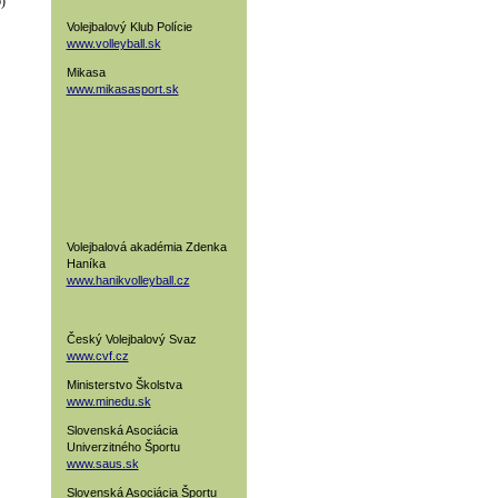
)
Volejbalový Klub Polície
www.volleyball.sk
Mikasa
www.mikasasport.sk
Volejbalová akadémia Zdenka
Haníka
www.hanikvolleyball.cz
Český Volejbalový Svaz
www.cvf.cz
Ministerstvo Školstva
www.minedu.sk
Slovenská Asociácia
Univerzitného Športu
www.saus.sk
Slovenská Asociácia Športu