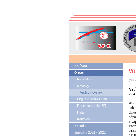
Na úvod
Víť
O nás
Profil klubu
(30. 
Novinky
Víť
Archív noviniek
27.4
Org. štruktúra klubu
Abso
Reprezentantky SR
hale
dôle
Hala
odpo
Kontakty
v zá
História
siah
stran
Juniorky 2021 - 2022
ale 