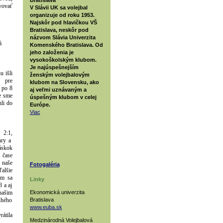
avovať
V Slávii UK sa volejbal
organizuje od roku 1953.
Najskôr pod hlavičkou VŠ
Bratislava, neskôr pod
názvom Slávia Univerzita
á
Komenského Bratislava. Od
jeho založenia je
vysokoškolským klubom.
Je najúspešnejším
u išli
ženským volejbalovým
pre
klubom na Slovensku, ako
 po 8
aj veľmi uznávaným a
e sme
úspešným klubom v celej
li do
Európe.
Viac
i
2:1,
hry a
áskok
 čase
 naše
Fotogaléria
ďalšie
ám sa
Linky
 a aj
Ekonomická univerzita
našim
Bratislava
ruhého
www.euba.sk
átila
Medzinárodná Volejbalová