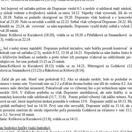
.
bol bojovný od začiatku pričom ale Doprastav viedol 6:5 a neskôr si udržiaval malý náskok.
ky získali vedenie a dvojbodový náskok za stavu 14:12. Súperky však vyrovnali, išli do ve
8, 20:18. Našim sa podarilo skorigovať na 19:20. Doprastav však bodoval a v koncovke
ávať až 23:20. Naše sa nevzdali a znížili na 22:23. Setbal však vybojoval Doprastav 24:22. M
dotiahli na
23:24, ale
vyrovnať
sa nám nepodarilo. Doprastav využil druhý setbal a vyhral 
rval 28 minút.
edania: Krišková za Kuciakovú (18:20), vrátila sa za 19:20 a Pištěláková za Smataníkovú
n
3), vrátila sa za 22:24.
t:
bol z našej strany najslabší. Doprastav prebral iniciatívu, naše hráčky prestali kontrovať
ú
hrávali sme od začiatku (2:5), neskôr 8:13, 13:18 až 14:21. Nepodarila sa nám žiadna šnúra 
m kľúčovým hráčkam sa nedarilo a preto tréner ich postupne sťahoval na oddýchnutie pre 
dujúci set. Set sme prehrali 15:25 za 25 minút.
edania:Krišková za Kuciakovú (8:13) vrátila sa za 14:21, Mitrengová za Golitkovú (12
ošová za Smataníkovú (15:23) a Rákošová za Kóšovú (8:14).
:
Začal zle pre nás. Hneď sme prehrávali 0:2. Ako sa ukázalo neskôr, bolo to posledné ve
astavu v tomto sete. Vyrovnali sme na 2:2 a ďalším dvoma bodmi sme išli do vedenia 4:2. Ani
astavu naše dievčatá nezastavil. Pokračovali sme vo výbornej hre a pri technickom tajme vied
 neskôr 10:6. V ďalšom priebehu sa však Doprastav zmobilizoval, ale naše hráčky si n
matickej koncovke stále udržiavali (11:7, 11:8).
Potom prišiel výborný ťah nášho trénera. Na
kovú na sieť, ktorá úspešnými útokmi pomohla k vedeniu 13:9.
Doprastav znížil na 10:13. M
 pridali mečbalový bod na 14:10. Prvý sme ešte nevyužili, Doprastav znížil na 11:14, ale 
m presným smečom do stredu súperovho poľa premenila Golitková na víťazstvo v sete 15:1
e 3:2. Set trval 18 minút.
danie: Krišková za Kuciakovú (11:8), vrátila sa za 14:11.
ac bodujúce hráčky (naša štatistika):