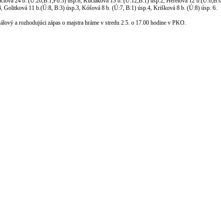
nciová 24 b. (Ú:20,B.1,Po:3) úsp.8, Kuciaková 13 b. (Ú:12,B:1) úsp.2, Herelová 12 b.(Ú:6,B:6
, Golitková 11 b.(Ú:8, B:3) úsp.3, Kóšová 8 b. (Ú:7, B:1) úsp.4, Krišková 8 b. (Ú:8) úsp. 6.
nálový a rozhodujúci zápas o majstra hráme v stredu 2.5. o 17.00 hodine v PKO.