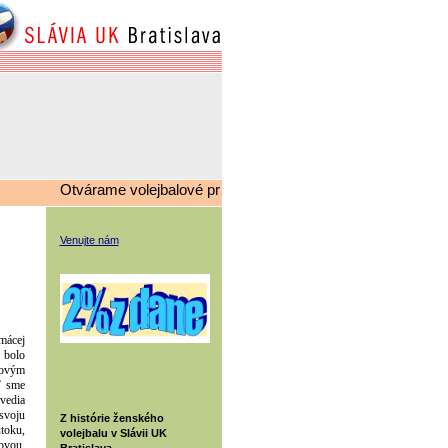
Otvárame volejbalové prípravky, v prípade záujmu kontaktujte
Venujte nám
mácej
 bolo
ňovým
ď sme
vedia
svoju
Z histórie ženského
útoku,
volejbalu v Slávii UK
ovou,
Bratislava