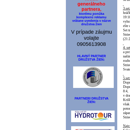
generálneho
3.set
partnera,
hráč
ktorému ponúka
19:1
komplexnú reklamu
vrátane uvedenia v názve
vyhr
družstva žien
ešte 
Set t
V prípade záujmu
Stri
volajte
(21:2
0905613908
4. se
a pre
HLAVNÝ PARTNER
naši
DRUŽSTVA ŽIEN:
rozho
Stri
Svat
5.set
Dopr
Dopr
8:4,
v dra
PARTNERI DRUŽSTVA
Kriš
ŽIEN:
však
poto
zápas
Strie
Najvi