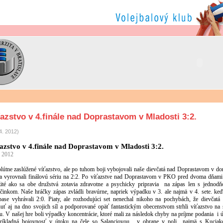
azstvo v 4.finále nad Doprastavom v Mladosti 3:2.
4. 2012)
azstvo v 4.finále nad Doprastavom v Mladosti 3:2.
. 2012
lútne zaslúžené víťazstvo, ale po tuhom boji vybojovali naše dievčatá nad Doprastavom v do
 a vyrovnali finálovú sériu na 2:2. Po víťazstve nad Doprastavom v PKO pred dvoma dňami
žité ako sa obe družstvá zotavia zdravotne a psychicky pripravia
na zápas len s jednod
činkom. Naše hráčky zápas zvládli bravúrne, napriek výpadku v 3. ale najmä v 4. sete. ke
pase vyhrávali 2:0. Piaty, ale rozhodujúci set nenechal nikoho na pochybách, že dievčatá 
nuť aj na dno svojich síl a podporované opäť fantastickým obecenstvom strhli víťazstvo na 
u. V našej hre boli výpadky koncentrácie, ktoré mali za následok chyby na príjme podania
i 
príkladná bojovnosť v útoku na čele so Salanciovou,
v obrane v poli
najmä s Kuciak