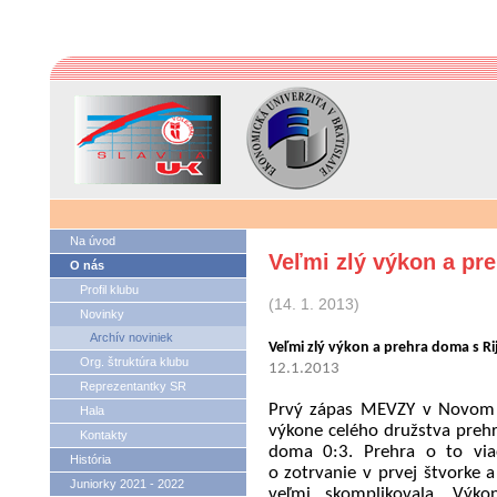
Na úvod
Veľmi zlý výkon a pre
O nás
Profil klubu
(14. 1. 2013)
Novinky
Archív noviniek
Veľmi zlý výkon a prehra doma s Ri
Org. štruktúra klubu
12.1.2013
Reprezentantky SR
Prvý zápas MEVZY v Novom 
Hala
výkone celého družstva preh
Kontakty
doma 0:3. Prehra o to viac
História
o zotrvanie v prvej štvorke a
Juniorky 2021 - 2022
veľmi skomplikovala. Výk