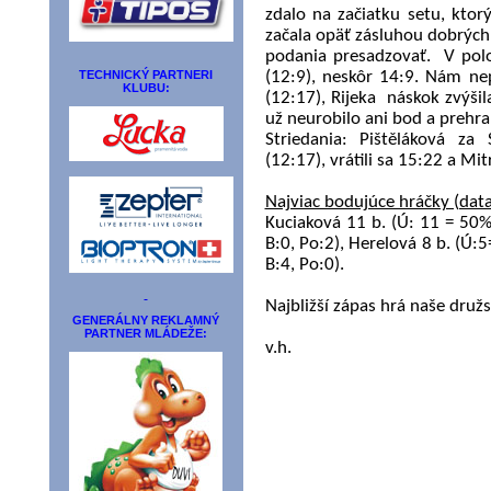
zdalo na začiatku setu, ktor
začala opäť zásluhou dobrých
podania presadzovať.
V pol
TECHNICKÝ PARTNERI
(12:9), neskôr 14:9. Nám ne
KLUBU:
(12:17), Rijeka
náskok zvýšil
už neurobilo ani bod a prehra
Striedania: Pištěláková z
(12:17), vrátili sa 15:22 a Mi
Najviac bodujúce hráčky (data
Kuciaková 11 b. (Ú: 11 = 50%,
B:0, Po:2), Herelová 8 b. (Ú:
B:4, Po:0).
Najbližší zápas hrá naše dru
GENERÁLNY REKLAMNÝ
PARTNER MLÁDEŽE:
v.h.