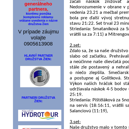
začali náskok znižovať
generálneho
Nedorozumenie v obrane v po
partnera,
vedenia 23.21 a mečbal pre
ktorému ponúka
komplexnú reklamu
bola pre ďalší vývoj stretn
vrátane uvedenia v názve
stavu 21:22. Set trval 23 min
družstva žien
Striedania: Smataníková za S
V prípade záujmu
vrátili sa za 7:11) a Mitrengo
volajte
0905613908
2.set:
Zdalo sa, že sa naše družstvo
HLAVNÝ PARTNER
slabo od začiatku. Prehráva
DRUŽSTVA ŽIEN:
a neúčinne naše dievčatá podá
stále zle postavený a nehra
o niečo zlepšila. Smečiars
a postupne aj Golitková. St
Výkon našich hráčok bol stál
udržiavala náskok 4-5 bodov 
25:19.
PARTNERI DRUŽSTVA
Striedania: Pištěláková za Sn
ŽIEN:
na servis (18:16:11, vrátili 
Salanciovú (11:19),
3.set:
Naše družstvo malo v tomto se