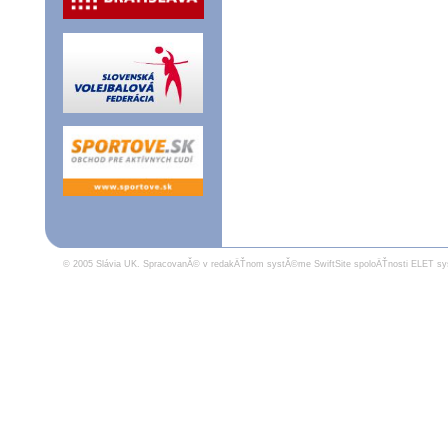
© 2005 Slávia UK.
SpracovanĂ© v redakÄŤnom systĂ©me SwiftSite spoloÄŤnosti ELET sy