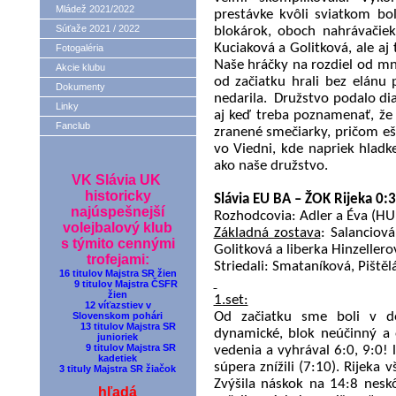
Mládež 2021/2022
prestávke kvôli sviatkom bo
Súťaže 2021 / 2022
blokárok, oboch nahrávačiek 
Kuciaková a Golitková, ale aj
Fotogaléria
Naše hráčky na rozdiel od m
Akcie klubu
od začiatku hrali bez elánu
Dokumenty
nedarila.
Družstvo podalo dia
Linky
aj keď treba poznamenať, že 
Fanclub
zranené smečiarky, pričom eš
vo Viedni, kde napriek hladke
ako naše družstvo.
VK Slávia UK
historicky
Slávia EU BA – ŽOK Rijeka 0:3 
najúspešnejší
Rozhodcovia: Adler a Éva (H
volejbalový klub
Základná zostava
: Salanciov
s týmito cennými
Golitková a liberka Hinzellero
trofejami:
Striedali: Smataníková, Piště
16 titulov Majstra SR žien
9 titulov Majstra ČSFR
žien
1.set:
12 víťazstiev v
Od začiatku sme boli v de
Slovenskom pohári
13 titulov Majstra SR
dynamické, blok neúčinný a 
junioriek
9 titulov Majstra SR
vedenia a vyhrával 6:0, 9:0!
kadetiek
súpera znížili (7:10). Rijeka
3 tituly Majstra SR žiačok
Zvýšila náskok na 14:8 nesk
hľadá