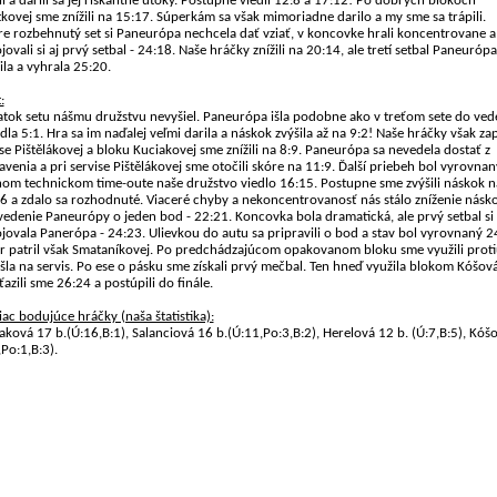
li a darili sa jej riskantné útoky. Postupne viedli 12:8 a 17:12! Po dobrých blokoch
tkovej sme znížili na 15:17. Súperkám sa však mimoriadne darilo a my sme sa trápili.
e rozbehnutý set si Paneurópa nechcela dať vziať, v koncovke hrali koncentrovane a
jovali si aj prvý setbal - 24:18. Naše hráčky znížili na 20:14, ale tretí setbal Paneurópa
ila a vyhrala 25:20.
:
atok setu nášmu družstvu nevyšiel. Paneurópa išla podobne ako v treťom sete do ved
edla 5:1. Hra sa im naďalej veľmi darila a náskok zvýšila až na 9:2! Naše hráčky však zap
se Pištělákovej a bloku Kuciakovej sme znížili na 8:9. Paneurópa sa nevedela dostať z
avenia a pri servise Pištělákovej sme otočili skóre na 11:9. Ďalší priebeh bol vyrovnaný
om technickom time-oute naše družstvo viedlo 16:15. Postupne sme zvýšili náskok n
6 a zdalo sa rozhodnuté. Viaceré chyby a nekoncentrovanosť nás stálo zníženie násk
 vedenie Paneurópy o jeden bod - 22:21. Koncovka bola dramatická, ale prvý setbal si
jovala Panerópa - 24:23. Ulievkou do autu sa pripravili o bod a stav bol vyrovnaný 2
r patril však Smataníkovej. Po predchádzajúcom opakovanom bloku sme využili prot
išla na servis. Po ese o pásku sme získali prvý mečbal. Ten hneď využila blokom Kóšov
ťazili sme
26:24 a postúpili do finále.
iac bodujúce hráčky (naša štatistika):
aková 17 b.(Ú:16,B:1), Salanciová 16 b.(Ú:11,Po:3,B:2), Herelová 12 b. (Ú:7,B:5), Kóš
,Po:1,B:3).