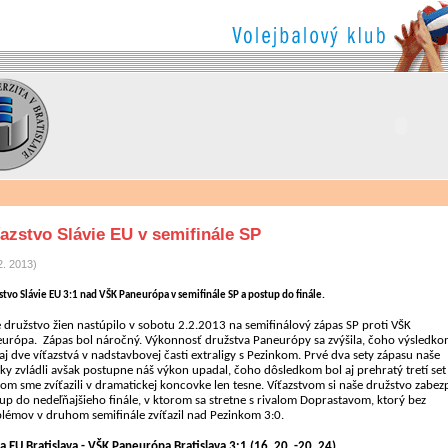
azstvo Slávie EU v semifinále SP
2. 2013)
stvo Slávie EU 3:1 nad VŠK Paneurópa v semifinále SP a postup do finále.
 družstvo žien nastúpilo v sobotu 2.2.2013 na semifinálový zápas SP proti VŠK
európa.
Zápas bol náročný. Výkonnosť družstva Paneurópy sa zvýšila, čoho výsledko
 aj dve víťazstvá v nadstavbovej časti extraligy s Pezinkom. Prvé dva sety zápasu naše
ky zvládli avšak postupne náš výkon upadal, čoho dôsledkom bol aj prehratý tretí set
tom sme zvíťazili v dramatickej koncovke len tesne. Víťazstvom si naše družstvo zabezp
up do nedeľňajšieho finále, v ktorom sa stretne s rivalom Doprastavom, ktorý bez
lémov v druhom semifinále zvíťazil nad Pezinkom 3:0.
ia EU Bratislava - VŠK Paneurópa Bratislava 3:1 (16, 20, -20, 24)