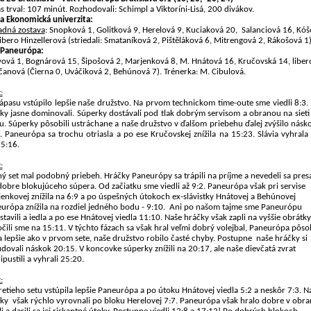
s trval: 107 minút. Rozhodovali: Schimpl a Viktoríni-Lisá, 200 divákov.
ia Ekonomická univerzita:
adná zostava
: Snopková 1, Golitková 9, Herelová 9, Kuciaková 20,
Salanciová 16, Kóš
libero Hinzellerová (striedali: Smataníková 2, Pištěláková 6, Mitrengová 2, Rákošová 1)
Paneurópa:
ová 1, Bognárová 15, Šipošová 2, Marjenková 8, M. Hnátová 16, Kručovská 14, liber
čanová (Čierna 0, Uváčiková 2, Behúnová 7). Trénerka: M. Cibulová.
:
ápasu vstúpilo lepšie naše družstvo. Na prvom technickom time-oute sme viedli 8:3.
ky jasne dominovali. Súperky dostávali pod tlak dobrým servisom a obranou na sieti
u. Súperky pôsobili ustráchane a naše družstvo v ďalšom priebehu ďalej zvýšilo násk
. Paneurópa sa trochu otriasla a po ese Kručovskej znížila na 15:23. Slávia vyhrala
25:16.
:
ý set mal podobný priebeh. Hráčky Paneurópy sa trápili na príjme a nevedeli sa pres
dobre blokujúceho súpera. Od začiatku sme viedli až 9:2. Paneurópa však pri servise
enkovej znížila na 6:9 a po úspešných útokoch ex-slávistky Hnátovej a Behúnovej
urópa znížila na rozdiel jedného bodu - 9:10.
Ani po našom tajme sme Paneurópu
stavili a iedla a po ese Hnátovej viedla 11:10. Naše hráčky však zapli na vyššie obrátky
očili sme na 15:11. V týchto fázach sa však hral veľmi dobrý volejbal, Paneurópa pôso
a lepšie ako v prvom sete, naše družstvo robilo časté chyby. Postupne
naše hráčky si
dovali náskok 20:15. V koncovke súperky znížili na 20:17, ale naše dievčatá zvrat
ipustili a vyhrali 25:20.
:
retieho setu vstúpila lepšie Paneurópa a po útoku Hnátovej viedla 5:2 a neskôr 7:3. N
ky
však rýchlo vyrovnali po bloku Herelovej 7:7. Paneurópa však hralo dobre v obra