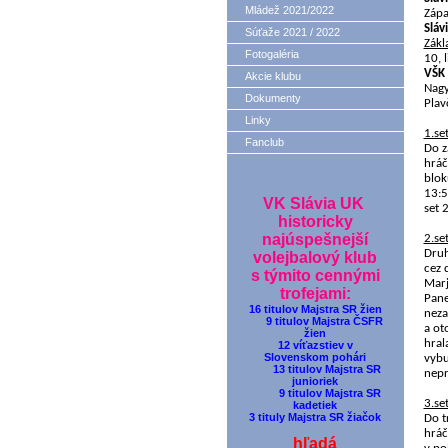
Mládež 2021/2022
Zápa
Sláv
Súťaže 2021 / 2022
Zákl
Fotogaléria
10,
VŠK
Akcie klubu
Nagy
Dokumenty
Plav
Linky
1.set
Fanclub
Do z
hráč
blok
13:5
VK Slávia UK
set 
historicky
najúspešnejší
2.set
Druh
volejbalový klub
cez 
s týmito cennými
Marj
trofejami:
Pane
16 titulov Majstra SR žien
neza
9 titulov Majstra ČSFR
a ot
žien
hral
12 víťazstiev v
Slovenskom pohári
vybu
13 titulov Majstra SR
nepr
junioriek
9 titulov Majstra SR
3.set
kadetiek
3 tituly Majstra SR žiačok
Do t
hráč
hľadá