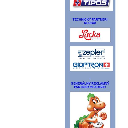
TECHNICKÝ PARTNERI
KLUBU:
GENERÁLNY REKLAMNÝ
PARTNER MLÁDEŽE: