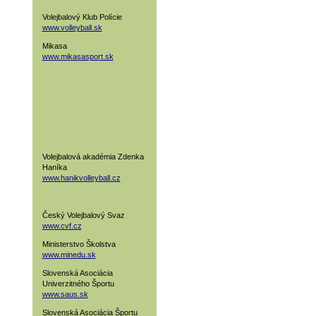
Volejbalový Klub Polície
www.volleyball.sk
Mikasa
www.mikasasport.sk
Volejbalová akadémia Zdenka
Haníka
www.hanikvolleyball.cz
Český Volejbalový Svaz
www.cvf.cz
Ministerstvo Školstva
www.minedu.sk
Slovenská Asociácia
Univerzitného Športu
www.saus.sk
Slovenská Asociácia Športu