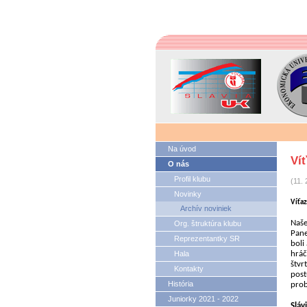
Na úvod
Víť
O nás
Profil klubu
(11. 
Novinky
Víťaz
Archív noviniek
Naše
Org. štruktúra klubu
Pan
Reprezentantky SR
boli
Hala
hráč
štvr
Kontakty
post
História
prob
Juniorky 2021 - 2022
Sláv