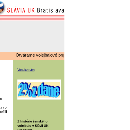
Otvárame volejbalové prípravky, v prípade záujmu kontaktujte
Venujte nám
m
 a vo
ečili
Z histórie ženského
volejbalu v Slávii UK
Bratislava