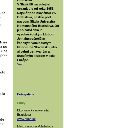
V Slávii UK sa volejbal
organizuje od roku 1953.
ová
Najskôr pod hlavičkou VŠ
.
Bratislava, neskôr pod
názvom Slávia Univerzita
o
Komenského Bratislava. Od
jeho založenia je
vysokoškolským klubom.
Je najúspešnejším
 Naše
ženským volejbalovým
 a po
klubom na Slovensku, ako
ok na
aj veľmi uznávaným a
 prvý
úspešným klubom v celej
Európe.
Viac
adiť
bila
Fotogaléria
Linky
Ekonomická univerzita
Bratislava
www.euba.sk
aše
ne
Medzinárodná Volejbalová