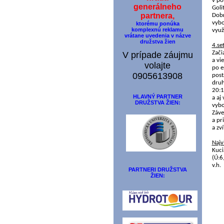
v po
generálneho
Goli
partnera,
Dobr
vybo
ktorému ponúka
komplexnú reklamu
využ
vrátane uvedenia v názve
družstva žien
4.set
Zači
V prípade záujmu
a vi
volajte
po e
0905613908
post
druh
20:1
HLAVNÝ PARTNER
a aj
DRUŽSTVA ŽIEN:
vybo
Záve
a pr
a zví
Najv
Kuci
(Ú:6
v.h.
PARTNERI DRUŽSTVA
ŽIEN: