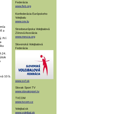
Federácia
www.fivb.org
Konfederácia Európskeho
Volejbalu
www.cev.lu
enia
Stredoeurópska Volejbalová
li a
Zónová Asociácia
www.mevza.org
. Pri
a
Slovenská Volejbalová
oku
Federácia
4:24.
iútok
á
ová 10 b.
www.svf.sk
Slovak Sport TV
www.slovaksport.tv
TVCOM
www.tvcom.cz
Volejbal.sk
www.volejbal.sk