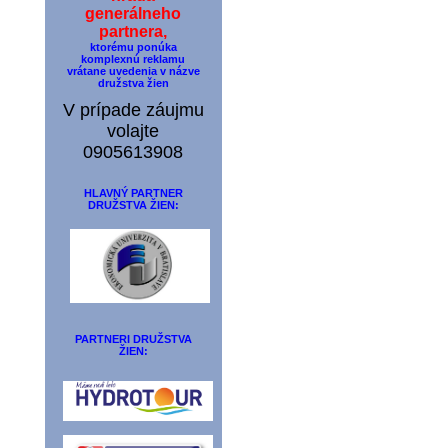
generálneho
partnera,
ktorému ponúka
komplexnú reklamu
vrátane uvedenia v názve
družstva žien
V prípade záujmu
volajte
0905613908
HLAVNÝ PARTNER
DRUŽSTVA ŽIEN:
PARTNERI DRUŽSTVA
ŽIEN: