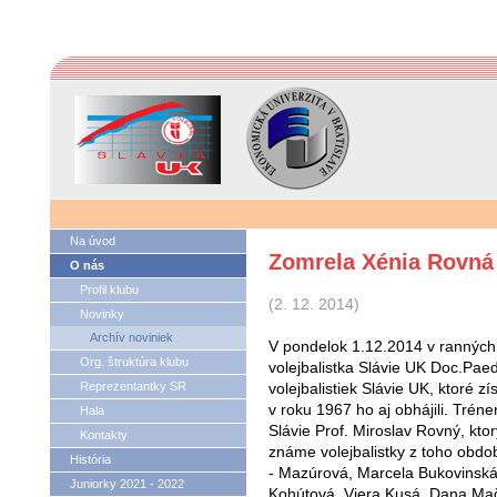
Na úvod
Zomrela Xénia Rovná
O nás
Profil klubu
(2. 12. 2014)
Novinky
Archív noviniek
V pondelok 1.12.2014 v ranných
Org. štruktúra klubu
volejbalistka Slávie UK Doc.Pae
Reprezentantky SR
volejbalistiek Slávie UK, ktoré zí
v roku 1967 ho aj obhájili. Trén
Hala
Slávie Prof. Miroslav Rovný, kto
Kontakty
známe volejbalistky z toho obdo
História
- Mazúrová, Marcela Bukovinská,
Juniorky 2021 - 2022
Kohútová, Viera Kusá, Dana Ma