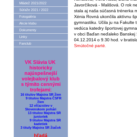
Mládež 2021/2022
Javorčíková - Mališová. O rok n
Súťaže 2021 / 2022
stala aj naša súčasná trénerka
Xénia Rovná ukončila aktívnu šp
Fotogaléria
gymnastiku. Učila ju na Fakulte 
Akcie klubu
vedúca katedry športovej gymnas
Dokumenty
v obci Baďan neďaleko Banskej Š
Linky
04.12.2014 o 9.30 hod. v brati
Fanclub
Smútočné parté.
VK Slávia UK
historicky
najúspešnejší
volejbalový klub
s týmito cennými
trofejami:
16 titulov Majstra SR žien
9 titulov Majstra ČSFR
žien
12 víťazstiev v
Slovenskom pohári
13 titulov Majstra SR
junioriek
9 titulov Majstra SR
kadetiek
3 tituly Majstra SR žiačok
hľadá