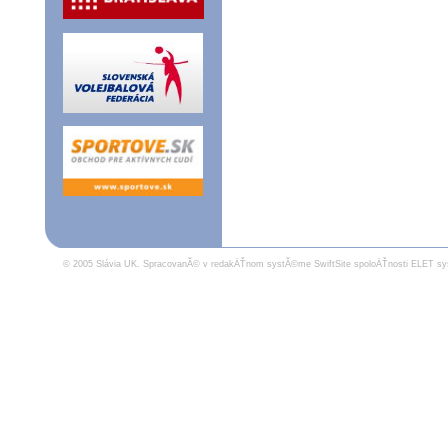
© 2005 Slávia UK.
SpracovanĂ© v redakÄŤnom systĂ©me SwiftSite spoloÄŤnosti ELET sy