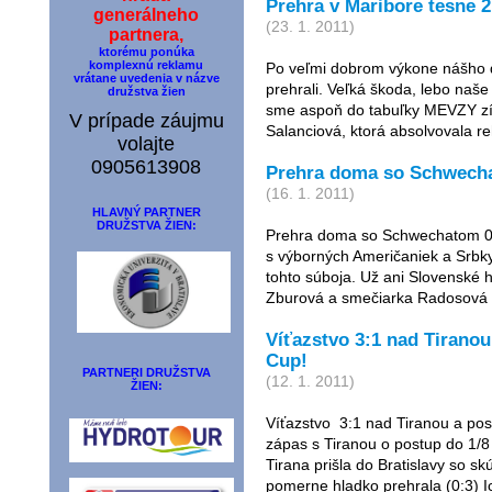
Prehra v Maribore tesne 2
generálneho
(23. 1. 2011)
partnera,
ktorému ponúka
komplexnú reklamu
Po veľmi dobrom výkone nášho d
vrátane uvedenia v názve
prehrali. Veľká škoda, lebo naše
družstva žien
sme aspoň do tabuľky MEVZY zís
V prípade záujmu
Salanciová, ktorá absolvovala re
volajte
0905613908
Prehra doma so Schwecha
(16. 1. 2011)
HLAVNÝ PARTNER
DRUŽSTVA ŽIEN:
Prehra doma so Schwechatom 0
s výborných Američaniek a Srbky 
tohto súboja. Už ani Slovenské
Zburová a smečiarka Radosová s
Víťazstvo 3:1 nad Tiranou
Cup!
PARTNERI DRUŽSTVA
(12. 1. 2011)
ŽIEN:
Víťazstvo 3:1 nad Tiranou a po
zápas s Tiranou o postup do 1/8 
Tirana prišla do Bratislavy so s
pomerne hladko prehrala (0:3) Ic