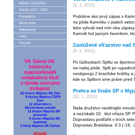
Mládež 2021/2022
(6. 2. 2011)
Súťaže 2021 / 2022
Podobne ako prvý zápas s Kamni
Fotogaléria
na pôde Kamniku v piatich setoc
Akcie klubu
lebo vyhrali nad ním oba zápasy
Dokumenty
Kamnik bol jasným favoritom, kto
Linky
Fanclub
Zaslúžené víťazstvo nad S
(5. 2. 2011)
VK Slávia UK
Po ťažkostiach Splitu so športo
historicky
na našej pôde. Split po vypadnu
najúspešnejší
neobjavujú 2 brazílske hráčky a j
volejbalový klub
kde so Splitom sme práve pred 
s týmito cennými
trofejami:
Prehra vo finále SP v Myj
16 titulov Majstra SR žien
(31. 1. 2011)
9 titulov Majstra ČSFR
žien
12 víťazstiev v
Naše družstvo neobhájilo minulo
Slovenskom pohári
13 titulov Majstra SR
a nezískalo 10. titul víťaza S
junioriek
9 titulov Majstra SR
Doprastavu podľahli v troch set
kadetiek
Doprastav Bratislava 0:3 (-19, -2
3 tituly Majstra SR žiačok
hľadá