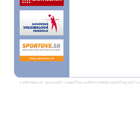
© 2005 Slávia UK.
SpracovanĂ© v redakÄŤnom systĂ©me SwiftSite spoloÄŤnosti ELET sy