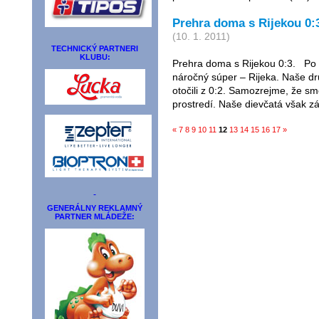
Prehra doma s Rijekou 0:
(10. 1. 2011)
TECHNICKÝ PARTNERI
KLUBU:
Prehra doma s Rijekou 0:3. Po 
náročný súper – Rijeka. Naše dr
otočili z 0:2. Samozrejme, že sm
prostredí. Naše dievčatá však zá
«
7
8
9
10
11
12
13
14
15
16
17
»
GENERÁLNY REKLAMNÝ
PARTNER MLÁDEŽE: