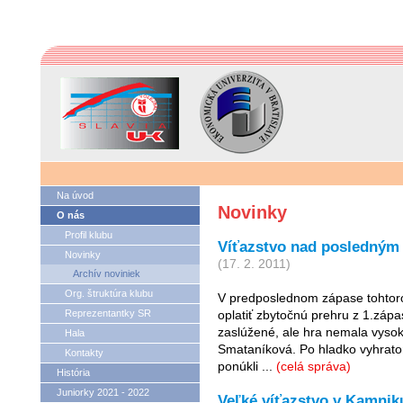
Na úvod
Novinky
O nás
Profil klubu
Víťazstvo nad posledným 
Novinky
(17. 2. 2011)
Archív noviniek
Org. štruktúra klubu
V predposlednom zápase tohtor
Reprezentantky SR
oplatiť zbytočnú prehru z 1.zápa
zaslúžené, ale hra nemala vysok
Hala
Smataníková. Po hladko vyhrato
Kontakty
ponúkli ...
(celá správa)
História
Juniorky 2021 - 2022
Veľké víťazstvo v Kamnik