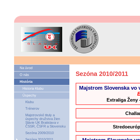
Na úvod
Sezóna 2010/2011
O nás
História
Majstrom Slovenska vo v
Historia Klubu
B
Úspechy
Extraliga Ženy 
Klubu
Trénerov
Challa
Majstrovské tituly a
úspechy družstva žien
Slávie UK Bratislava v
Stredoeuróps
ČSSR, ČSFR a Slovensku
Sezóna 2009/2010
Sezóna 2010/2011