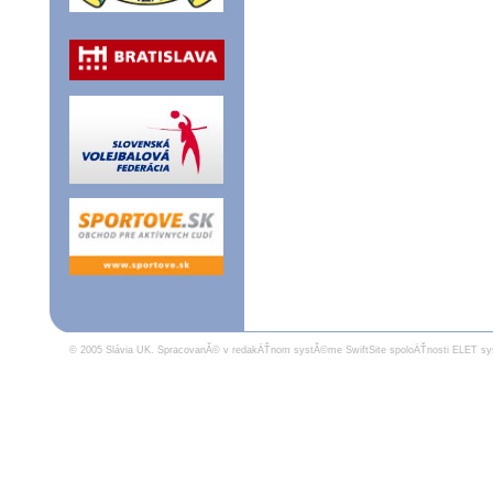
© 2005 Slávia UK.
SpracovanĂ© v redakÄŤnom systĂ©me SwiftSite spoloÄŤnosti ELET sy