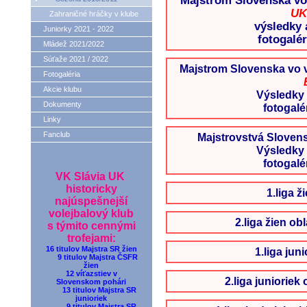
Majstrom Slovenska vo 
UK
Zahraničné hráčky v klube
výsledky
Juniorky 2021 - 2022
fotogalér
Mládež 2021/2022
Súťaže 2021 / 2022
Majstrom Slovenska vo v
Fotogaléria
Akcie klubu
Výsledky
Dokumenty
fotogalé
Linky
Fanclub
Majstrovstvá Slovens
Výsledky
fotogalé
VK Slávia UK
historicky
1.liga ž
najúspešnejší
volejbalový klub
2.liga žien ob
s týmito cennými
trofejami:
16 titulov Majstra SR žien
1.liga jun
9 titulov Majstra ČSFR
žien
12 víťazstiev v
2.liga junioriek 
Slovenskom pohári
13 titulov Majstra SR
junioriek
9 titulov Majstra SR