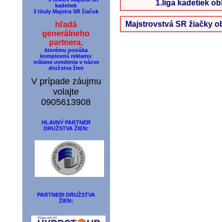
1.liga kadetiek obl
kadetiek
3 tituly Majstra SR žiačok
Majstrovstvá SR žiačky obla
hľadá
generálneho
partnera,
ktorému ponúka
komplexnú reklamu
vrátane uvedenia v názve
družstva žien
V prípade záujmu
volajte
0905613908
HLAVNÝ PARTNER
DRUŽSTVA ŽIEN:
PARTNERI DRUŽSTVA
ŽIEN: