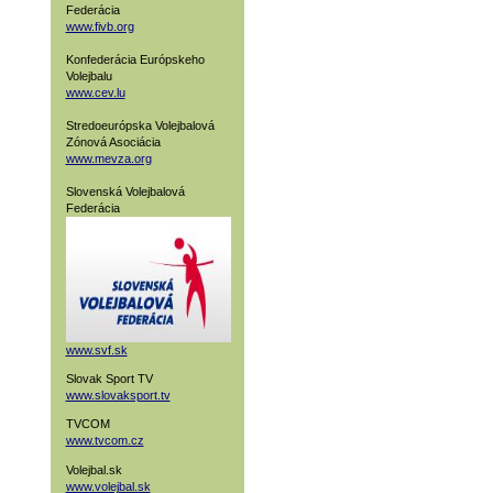
Federácia
www.fivb.org
Konfederácia Európskeho
Volejbalu
www.cev.lu
Stredoeurópska Volejbalová
Zónová Asociácia
www.mevza.org
Slovenská Volejbalová
Federácia
www.svf.sk
Slovak Sport TV
www.slovaksport.tv
TVCOM
www.tvcom.cz
Volejbal.sk
www.volejbal.sk