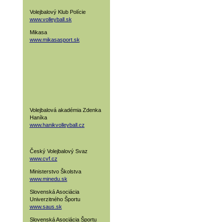
Volejbalový Klub Polície
www.volleyball.sk
Mikasa
www.mikasasport.sk
Volejbalová akadémia Zdenka
Haníka
www.hanikvolleyball.cz
Český Volejbalový Svaz
www.cvf.cz
Ministerstvo Školstva
www.minedu.sk
Slovenská Asociácia
Univerzitného Športu
www.saus.sk
Slovenská Asociácia Športu