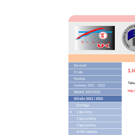
Na úvod
1.l
O nás
História
Tabu
Juniorky 2021 - 2022
http
Mládež 2021/2022
Súťaže 2021 / 2022
Extraliga
1.liga ženy
1.liga juniorky
2.liga juniorky
M SR kadetky