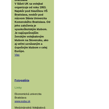
V Slávii UK sa volejbal
organizuje od roku 1953.
Najskôr pod hlavičkou VŠ
Bratislava, neskôr pod
názvom Slávia Univerzita
Komenského Bratislava. Od
jeho založenia je
vysokoškolským klubom.
Je najúspešnejším
ženským volejbalovým
klubom na Slovensku, ako
aj veľmi uznávaným a
úspešným klubom v celej
Európe.
Viac
Fotogaléria
Linky
Ekonomická univerzita
Bratislava
www.euba.sk
Medzinárodná Volejbalová