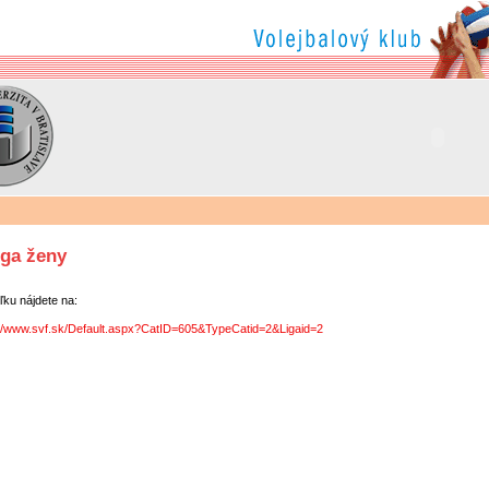
iga ženy
ľku nájdete na:
://www.svf.sk/Default.aspx?CatID=605&TypeCatid=2&Ligaid=2