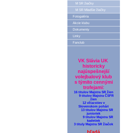
M SR žiačky
M SR Mladšie žiačky
Fotogaléria
Akcie klubu
Dokumenty
Linky
Fanclub
VK Slávia UK
historicky
najúspešnejší
volejbalový klub
s týmito cennými
trofejami:
16 titulov Majstra SR žien
9 titulov Majstra ČSFR
žien
12 víťazstiev v
Slovenskom pohári
13 titulov Majstra SR
junioriek
9 titulov Majstra SR
kadetiek
3 tituly Majstra SR žiačok
hľadá