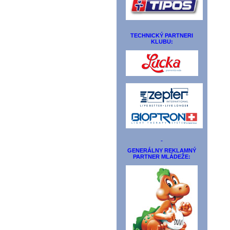
TECHNICKÝ PARTNERI
KLUBU:
GENERÁLNY REKLAMNÝ
PARTNER MLÁDEŽE: