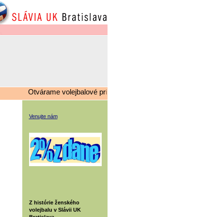
Otvárame volejbalové prípravky, v prípade záujmu kontaktujte
Venujte nám
Z histórie ženského
volejbalu v Slávii UK
Bratislava