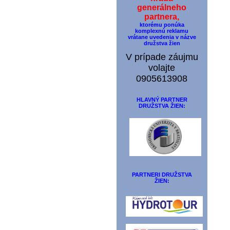
generálneho
partnera,
ktorému ponúka
komplexnú reklamu
vrátane uvedenia v názve
družstva žien
V prípade záujmu
volajte
0905613908
HLAVNÝ PARTNER
DRUŽSTVA ŽIEN:
PARTNERI DRUŽSTVA
ŽIEN: