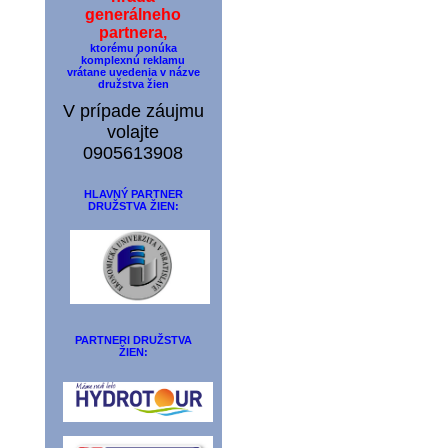
generálneho
partnera,
ktorému ponúka
komplexnú reklamu
vrátane uvedenia v názve
družstva žien
V prípade záujmu
volajte
0905613908
HLAVNÝ PARTNER
DRUŽSTVA ŽIEN:
PARTNERI DRUŽSTVA
ŽIEN: