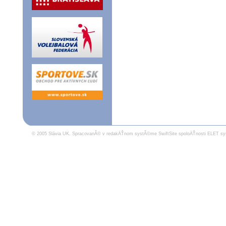
© 2005 Slávia UK.
SpracovanĂ© v redakÄŤnom systĂ©me SwiftSite spoloÄŤnosti ELET sy