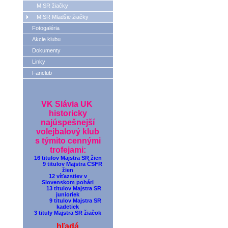
M SR žiačky
M SR Mladšie žiačky
Fotogaléria
Akcie klubu
Dokumenty
Linky
Fanclub
VK Slávia UK
historicky
najúspešnejší
volejbalový klub
s týmito cennými
trofejami:
16 titulov Majstra SR žien
9 titulov Majstra ČSFR
žien
12 víťazstiev v
Slovenskom pohári
13 titulov Majstra SR
junioriek
9 titulov Majstra SR
kadetiek
3 tituly Majstra SR žiačok
hľadá