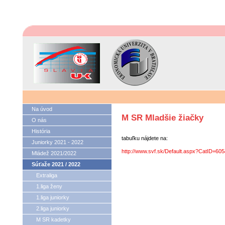
Na úvod
M SR Mladšie žiačky
O nás
História
tabuľku nájdete na:
Juniorky 2021 - 2022
http://www.svf.sk/Default.aspx?CatID=60
Mládež 2021/2022
Súťaže 2021 / 2022
Extraliga
1.liga ženy
1.liga juniorky
2.liga juniorky
M SR kadetky